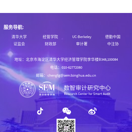
服务导航:
清华大学
经管学院
UC-Berkeley
德勤中国
证监会
财政部
审计署
中注协
地址：北京市海淀区清华大学经济管理学院李华楼B348,100084
电话：010-62772080
邮箱：chengtg@sem.tsinghua.edu.cn